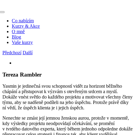
Přeskočit
na
Toggle
obsah
Navigation
Co nabízím
Kurzy & Akce
O mně
Blog
Vaše kurzy
Předchozí
Další
Zobrazit
větší
obrázek
Tereza Rambler
Yasmin je jedinečná svou schopností vidět za horizont běžného
chápání a přistupovat k výzvám s otevřeným srdcem a myslí.
Dokáže vnést světlo do každého projektu a motivovat všechny členy
týmu, aby se nadšeně podíleli na jeho úspěchu. Protože právě díky
ní vědí, že úspěch klienta je i jejich úspěch.
Nenechte se zmást její jemnou ženskou aurou, protože v momentě,
kdy výsledky projektu neodpovídají očekávání, se promění
v tvrdého datového experta, který během jednoho odpoledne dokáže
přepracovat celou strategii i finance tak, aby klient vydělával.