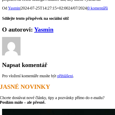
Od
Yasmin
|
2024-07-25T14:27:15+02:00
24/07/2024
|
0 komentářů
Sdílejte tento příspěvek na sociální síti!
Facebook
X
Reddit
LinkedIn
WhatsApp
Telegram
Pinterest
O autorovi:
Yasmin
Napsat komentář
Pro vložení komentáře musíte být
přihlášeni
.
JASNÉ NOVINKY
Chcete dostávat nové články, tipy a pozvánky přímo do e-mailu?
Posílám málo – ale přesně.