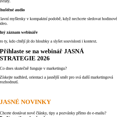
ávraty.
huštěné audio
lavní myšlenky v kompaktní podobě, když nechcete sledovat hodinov
ideo.
lný záznam webináře
ro ty, kdo chtějí jít do hloubky a slyšet souvislosti i kontext.
Přihlaste se na webinář JASNÁ
STRATEGIE 2026
Co dnes skutečně funguje v marketingu?
Získejte nadhled, orientaci a jasnější směr pro svá další marketingová
rozhodnutí.
JASNÉ NOVINKY
Chcete dostávat nové články, tipy a pozvánky přímo do e-mailu?