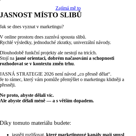
Zajímá mě to
JASNOST MÍSTO SLIBŮ
Jak se dnes vyznat v marketingu?
V online prostoru dnes zaznívá spousta slibů.
Rychlé výsledky, jednoduché zkratky, univerzální návody.
Dlouhodobě funkční projekty ale nestojí na tricích.
Stojí na
jasné orientaci, dobrém načasování a schopnosti
rozhodovat se v kontextu změn trhu
.
JASNÁ STRATEGIE 2026 není návod „co přesně dělat“.
Je to rámec, který vám pomůže přemýšlet o marketingu klidněji a
přesněji.
Ne proto, abyste dělali víc.
Ale abyste dělali méně — a s větším dopadem.
Díky tomuto materiálu budete:
jasněji rozlišovat,
které marketingové kanály mají smysl