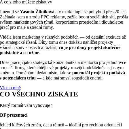
A co z toho můžete získat vy
Jmenuji se
Yasmin Žitníková
a v marketingu se pohybuji přes 20 let.
Začínala jsem u zrodu PPC reklamy, zažila boom sociálních sítí, prošla
světem marketingových týmů, korporátním prostředím i dlouholetou
prací pro malé a střední firmy.
Viděla jsem marketing v různých podobách — od detailní exekuce až
po strategické řízení.
Díky tomu dnes dokážu nahlížet projekty
v širších souvislostech a rozlišit,
co je pro daný projekt skutečně
podstatné a co už ne
.
Dnes pracuji jako strategická konzultantka a mentorka pro jednotlivce
a menší firmy, které chtějí své projekty rozvíjet udržitelně a s jasným
směrem.
Pomáhám hledat místo, kde se
potenciál projektu potkává
s potenciálem trhu
— a kde má smysl soustředit energii.
Více o mně
CO VŠECHNO ZÍSKÁTE
Který formát vám vyhovuje?
DF prezentaci
řehled klíčových změn, dat a rámců – ideální pro rychlou orientaci i