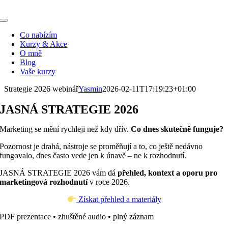
Přeskočit
na
Toggle
obsah
Navigation
Co nabízím
Kurzy & Akce
O mně
Blog
Vaše kurzy
Strategie 2026 webinář
Yasmin
2026-02-11T17:19:23+01:00
JASNÁ STRATEGIE 2026
Marketing se mění rychleji než kdy dřív.
Co dnes skutečně funguje?
Pozornost je drahá, nástroje se proměňují a to, co ještě nedávno
fungovalo, dnes často vede jen k únavě – ne k rozhodnutí.
JASNÁ STRATEGIE 2026 vám dá
přehled, kontext a oporu pro
marketingová rozhodnutí
v roce 2026.
Získat přehled a materiály
PDF prezentace • zhuštěné audio • plný záznam