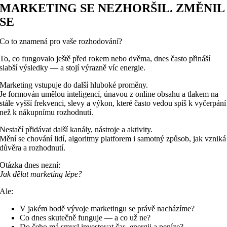
MARKETING SE NEZHORŠIL. ZMĚNIL
SE
Co to znamená pro vaše rozhodování?
To, co fungovalo ještě před rokem nebo dvěma, dnes často přináší
slabší výsledky — a stojí výrazně víc energie.
Marketing vstupuje do další hluboké proměny.
Je formován umělou inteligencí, únavou z online obsahu a tlakem na
stále vyšší frekvenci, slevy a výkon, které často vedou spíš k vyčerpání
než k nákupnímu rozhodnutí.
Nestačí přidávat další kanály, nástroje a aktivity.
Mění se chování lidí, algoritmy platforem i samotný způsob, jak vzniká
důvěra a rozhodnutí.
Otázka dnes nezní:
Jak dělat marketing lépe?
Ale:
V jakém bodě vývoje marketingu se právě nacházíme?
Co dnes skutečně funguje — a co už ne?
Do čeho má smysl investovat čas, energii a peníze?