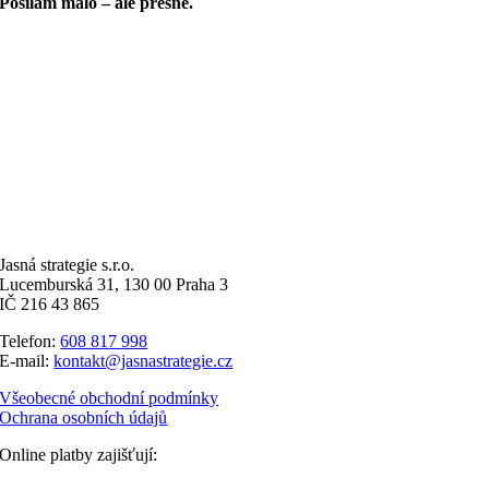
Posílám málo – ale přesně.
Jasná strategie s.r.o.
Lucemburská 31, 130 00 Praha 3
IČ 216 43 865
Telefon:
608 817 998
E-mail:
kontakt@jasnastrategie.cz
Všeobecné obchodní podmínky
Ochrana osobních údajů
Online platby zajišťují: