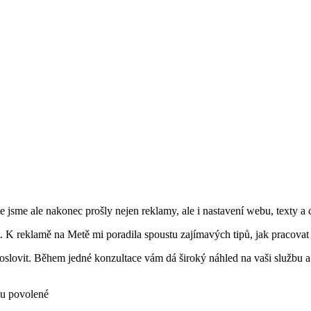
jsme ale nakonec prošly nejen reklamy, ale i nastavení webu, texty a 
K reklamě na Metě mi poradila spoustu zajímavých tipů, jak pracovat s 
slovit. Během jedné konzultace vám dá široký náhled na vaši službu 
u
u povolené
textu