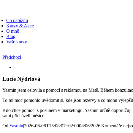
Přeskočit
na
oggle
obsah
avigation
Co nabízím
Kurzy & Akce
O mně
Blog
Vaše kurzy
Předchozí
Zobrazit
větší
obrázek
Lucie Nýdrlová
Yasmin jsem oslovila s pomocí s reklamou na Metě. Během konzultace 
To mi moc pomohlo uvědomit si, kde jsou rezervy a co mohu vylepšit. 
Kdo chce pomoci s posunem v marketingu, Yasmin určitě doporučuji o
sami přicházeli měsíce.
Od
Yasmin
|
2026-06-08T15:08:07+02:00
08/06/2026
|
Komentáře nejso