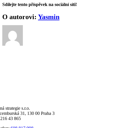
Sdílejte tento příspěvek na sociální síti!
Facebook
X
Reddit
LinkedIn
WhatsApp
Telegram
Pinterest
O autorovi:
Yasmin
ná strategie s.r.o.
cemburská 31, 130 00 Praha 3
 216 43 865