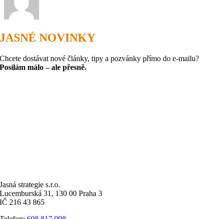
JASNÉ NOVINKY
Chcete dostávat nové články, tipy a pozvánky přímo do e-mailu?
Posílám málo – ale přesně.
Jasná strategie s.r.o.
Lucemburská 31, 130 00 Praha 3
IČ 216 43 865
Telefon:
608 817 998