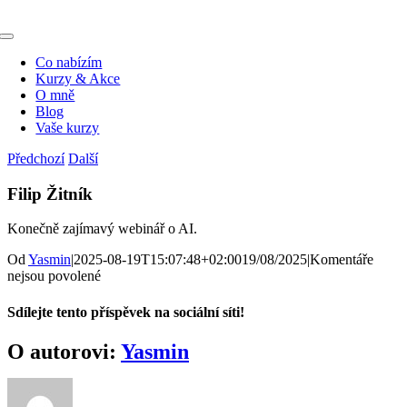
Přeskočit
na
Toggle
obsah
Navigation
Co nabízím
Kurzy & Akce
O mně
Blog
Vaše kurzy
Předchozí
Další
Filip Žitník
Konečně zajímavý webinář o AI.
Od
Yasmin
|
2025-08-19T15:07:48+02:00
19/08/2025
|
Komentáře
u
nejsou povolené
textu
s
Sdílejte tento příspěvek na sociální síti!
názvem
Filip
Facebook
X
Reddit
LinkedIn
WhatsApp
Telegram
Pinterest
O autorovi:
Yasmin
Žitník