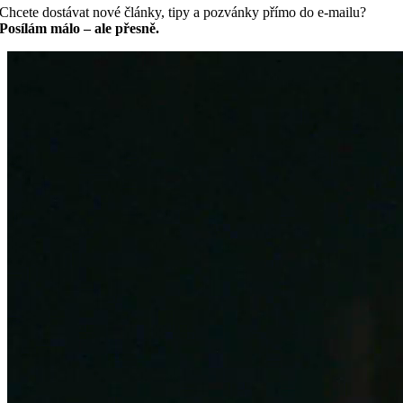
Chcete dostávat nové články, tipy a pozvánky přímo do e-mailu?
Posílám málo – ale přesně.