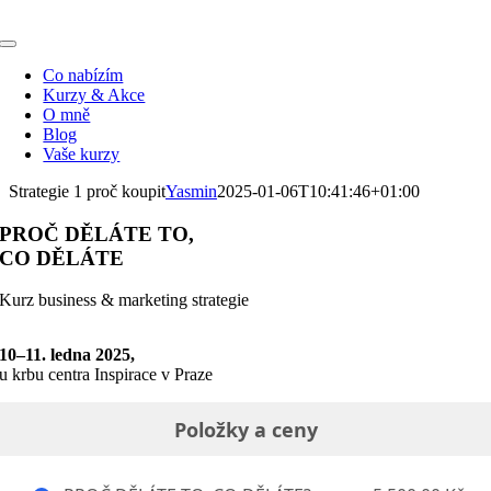
Přeskočit
na
Toggle
obsah
Navigation
Co nabízím
Kurzy & Akce
O mně
Blog
Vaše kurzy
Strategie 1 proč koupit
Yasmin
2025-01-06T10:41:46+01:00
PROČ DĚLÁTE TO,
CO DĚLÁTE
Kurz business & marketing strategie
10–⁠11. ledna 2025,
u krbu centra Inspirace v Praze
Položky a ceny