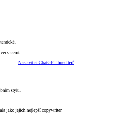
tentické.
nverzacemi.
Nastavit si ChatGPT hned teď
obním stylu.
la jako jejich nejlepší copywriter.