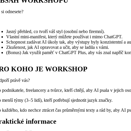
BSAH WORKSHOPU
 si odnesete?
Jasný přehled, co tvoří váš styl (osobní nebo firemní).
Vlastní mini-manifest, který můžete používat i mimo ChatGPT.
Schopnost zadávat AI úkoly tak, aby výstupy byly konzistentní a au
Zkušenost, jak AI opravovat a učit, aby se ladila s vámi.
(Bonus) Jak využít paměť v ChatGPT Plus, aby vás znal napříč ko
RO KOHO JE WORKSHOP
dpoří právě vás?
 podnikatele, freelancery a tvůrce, kteří chtějí, aby AI psala v jejich os
 menší týmy (3–5 lidí), kteří potřebují sjednotit jazyk značky.
o každého, kdo nechce ztrácet čas průměrnými texty a rád by, aby AI psa
raktické informace