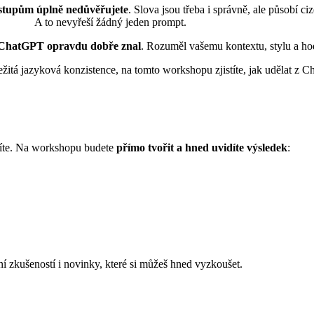
stupům úplně nedůvěřujete
. Slova jsou třeba i správně, ale působí ci
A to nevyřeší žádný jeden prompt.
s ChatGPT opravdu dobře znal
. Rozuměl vašemu kontextu, stylu a h
ležitá jazyková konzistence, na tomto workshopu zjistíte, jak udělat z 
títe. Na workshopu budete
přímo tvořit a hned uvidíte výsledek
:
ní zkušeností i novinky, které si můžeš hned vyzkoušet.