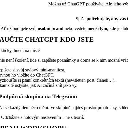
Možná už ChatGPT používáte. Ale
jeho vý
Spíše
potřebujete, aby vá
Ať už budujete svůj
osobní brand
nebo vedete
menší tým
, kde je dů
AUČTE CHATGPT KDO JSTE
akticky, hned, na místě
hle není školení, kde si zapíšete poznámky a doma se k nim možná vrá
epíšete si svůj stylový mini-manifest,
ovnou ho vložíte do ChatGPT,
yzkoušíte si psaní konkrétních textů (newsletter, post, článek…),
kamžitě uslyšíte, jak AI začíná znít jako vy.
 Podpůrná skupina na Telegramu
AI se každý den něco mění. Ve skupině najdeš prostor pro dotazy, sdíle
Odcházíte s hotovým nastavením – ne s teorií.