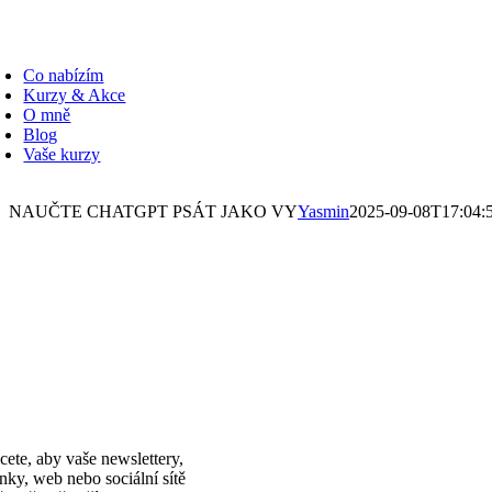
Přeskočit
na
oggle
obsah
avigation
Co nabízím
Kurzy & Akce
O mně
Blog
Vaše kurzy
NAUČTE CHATGPT PSÁT JAKO VY
Yasmin
2025-09-08T17:04:
cete, aby vaše newslettery,
ánky, web nebo sociální sítě