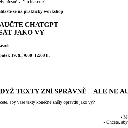
ěly přesně vaším hlasem?
ihlaste se na praktický workshop
AUČTE CHATGPT
SÁT JAKO VY
Yasmin
pátek 19. 9., 9:00–12:00 h.
DYŽ TEXTY ZNÍ SPRÁVNĚ – ALE NE 
cete, aby vaše texty konečně zněly opravdu jako vy?
•
Má
•
Chcete, aby