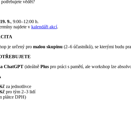
 potřebujete vědět?
19. 9.
, 9:00–12:00 h.
termíny najdete v
kalendáři akcí
.
CITA
op je určený pro
malou skupinu
(2–6 účastníků), se kterými budu pra
OTŘEBUJETE
na ChatGPT
(ideálně
Plus
pro práci s pamětí, ale workshop lze absolvo
A
 Kč
za jednotlivce
 Kč
pro tým 2–3 lidí
m plátce DPH)