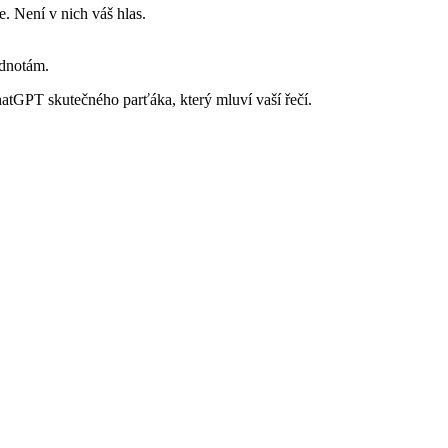
ze. Není v nich váš hlas.
odnotám.
ChatGPT skutečného parťáka, který mluví vaší řečí.